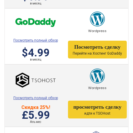
в месяц
работе сайта. Лучшая оптимизация для приложений,
экономия на хранении и, конечно, более низкие
цены.
Wordpress
Посмотреть полный обзор
Посмотреть сделку
$4.99
Перейти на Хостинг GoDaddy
в месяц
Wordpress
Посмотреть полный обзор
просмотреть сделку
Скидка 25%!
£5.99
идти к TSOHost
Аль мес