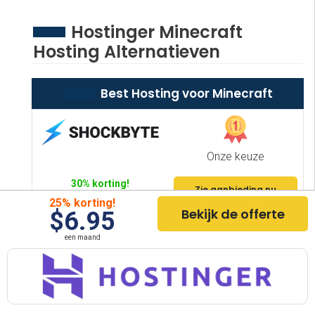
Hostinger Minecraft
Hosting Alternatieven
Best Hosting voor Minecraft
Onze keuze
30% korting!
Zie aanbieding nu
$2.50
25% korting!
Ga naar Shockbyte Hosting
Bekijk de offerte
$6.95
Per maand
een maand
Uitzonderlijke kwaliteit
25% korting!
Bekijk de offerte