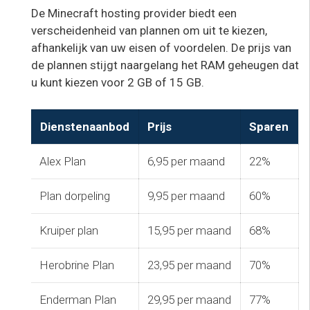
De Minecraft hosting provider biedt een
verscheidenheid van plannen om uit te kiezen,
afhankelijk van uw eisen of voordelen. De prijs van
de plannen stijgt naargelang het RAM geheugen dat
u kunt kiezen voor 2 GB of 15 GB.
Dienstenaanbod
Prijs
Sparen
Alex Plan
6,95 per maand
22%
Plan dorpeling
9,95 per maand
60%
Kruiper plan
15,95 per maand
68%
Herobrine Plan
23,95 per maand
70%
Enderman Plan
29,95 per maand
77%