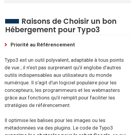
InterServer
IONOS
Raisons de Choisir un bon
Hébergement pour Typo3
iPage
JustHost
Priorité au Référencement
Kinsta
Typo3 est un outil polyvalent, adaptable à tous points
de vue ; il n’est pas surprenant qu’il englobe d’autres
LiquidWeb
outils indispensables aux utilisateurs du monde
NameCheap
numérique. Il s’agit d’un logiciel populaire pour les
concepteurs, les programmeurs et les webmasters
NameHero
grâce aux fonctions qu’il remplit pour faciliter les
One.com
stratégies de référencement.
Westhost
Il optimise les balises pour les images ou les
métadonnées via des plugins. Le code de Typo3