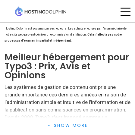
Hosting Dolphin est soutenu par ses lecteurs. Les achats effectués par l'intermédiaire de
notre site web peuvent générer une commission d'affiliation.
Cela n'affecte pas notre
processus d'examen impartial et indépendant.
Meilleur hébergement pour
Typo3 : Prix, Avis et
Opinions
Les systèmes de gestion de contenu ont pris une
grande importance ces dernières années en raison de
l’administration simple et intuitive de l’information et de
la publication sans connaissances en programmation.
Depuis 2000,
Typo3 s’est imposé comme
un
gestionnaire de contenu, un constructeur de sites web
SHOW MORE
et une application compatible avec tous les types