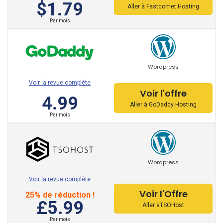
$1.79
Aller à Fastcomet Hosting
: Dans la liste suivante, vous trouverez les avis des
meilleurs fournisseurs d'hébergement sur notre site:
Par mois
Hostinger
000Webhost
Wordpress
Voir la revue complète
A2 Hosting
Voir l'offre
4.99
Arvixe
Aller à GoDaddy Hosting
Par mois
ASmallOrange
BanaHosting
Wordpress
BlueHost
Voir la revue complète
CloudWays
Voir l'Offre
25% de réduction !
£5.99
Contabo
Aller aTSOHost
Par mois