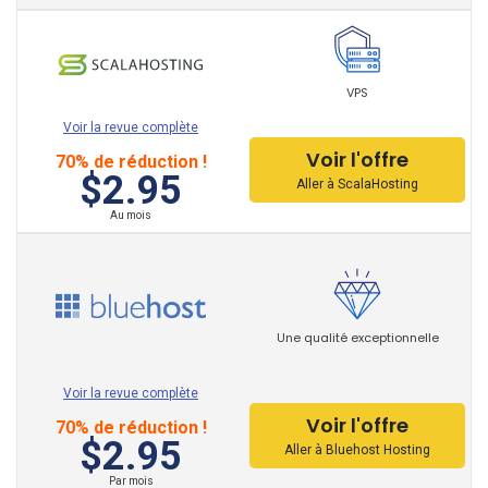
DigitalOcean
DreamHost
FastComet
VPS
Voir la revue complète
GoDaddy
Voir l'offre
70% de réduction !
$2.95
GreenGeeks
Aller à ScalaHosting
Au mois
x10 Hosting
HostGator
Une qualité exceptionnelle
HostMonster
HostPapa
Voir la revue complète
Voir l'offre
Hostwinds
70% de réduction !
$2.95
Aller à Bluehost Hosting
Inmotion
Par mois