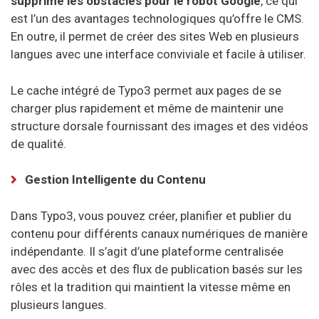
supprime les obstacles pour le robot Google
, ce qui
OVH
est l’un des avantages technologiques qu’offre le CMS.
Scala Hosting
En outre, il permet de créer des sites Web en plusieurs
langues avec une interface conviviale et facile à utiliser.
Site5
SiteGround
Le cache intégré de Typo3 permet aux pages de se
charger plus rapidement et même de maintenir une
TSOHost
structure dorsale fournissant des images et des vidéos
de qualité.
Hébergement pour Minecraft
Bisect
Gestion Intelligente du Contenu
Shockbyte
Dans Typo3, vous pouvez créer, planifier et publier du
Hostinger Minecraft
contenu pour différents canaux numériques de manière
indépendante. Il s’agit d’une plateforme centralisée
GGServers
avec des accès et des flux de publication basés sur les
APEX
rôles et la tradition qui maintient la vitesse même en
plusieurs langues.