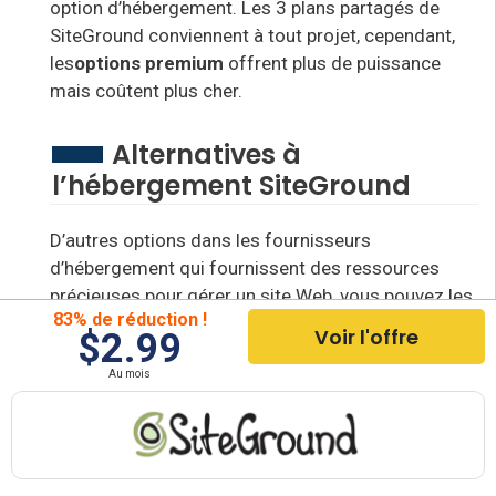
option d’hébergement. Les 3 plans partagés de
SiteGround conviennent à tout projet, cependant,
les
options premium
offrent plus de puissance
mais coûtent plus cher
.
Alternatives à
l’hébergement SiteGround
D’autres options dans les fournisseurs
d’hébergement qui fournissent des ressources
précieuses pour gérer un site Web, vous pouvez les
83% de réduction !
acquérir dans le tableau suivant :
Voir l'offre
$2.99
Au mois