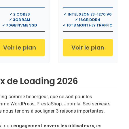
✓ 2 CORES
✓ INTEL XEON E3-1270 V6
✓ 3GB RAM
✓ 16GB DDR4
✓ 70GB NVME SSD
✓ 10TB MONTHLY TRAFFIC
Voir le plan
Voir le plan
x de Loading 2026
ading comme hébergeur, que ce soit pour les
 comme WordPress, PrestaShop, Joomla. Ses serveurs
is nous tenons à souligner 3 raisons importantes.
st son
engagement envers les utilisateurs
, en