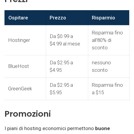
Ospitare
Prezzo
Risparmio
Risparmia fino
Da $0.99 a
Hostinger
all’80% di
$4.99 al mese
sconto
Da $2.95 a
nessuno
BlueHost
$4.95
sconto
Da $2.95 a
Risparmia fino
GreenGeek
$5.95
a $15
Promozioni
I piani di hosting economici permettono
buone