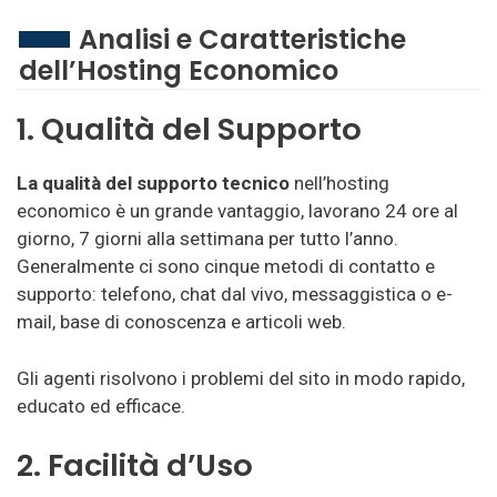
Scegliere tra una vasta gamma di hosting economici è
Analisi e Caratteristiche
travolgente, ma con alcuni punti chiave è possibile
dell’Hosting Economico
valutare la scelta giusta.
I migliori
fornitori di hosting
economici garantiscono certi vantaggi, da qui la
1. Qualità del Supporto
ragione della loro popolarità.
Tra le molte ragioni c’è l’incorporazione di applicazioni
La qualità del supporto tecnico
nell’hosting
WordPress, Joomla, PrestaShop
necessarie per i siti
economico è un grande vantaggio, lavorano 24 ore al
web. Inclusione di cPanel per una facile
giorno, 7 giorni alla settimana per tutto l’anno.
amministrazione, disponibilità, qualità dei server e
Generalmente ci sono cinque metodi di contatto e
promozioni.
supporto: telefono, chat dal vivo, messaggistica o e-
mail, base di conoscenza e articoli web.
Gli agenti risolvono i problemi del sito in modo rapido,
educato ed efficace.
2. Facilità d’Uso