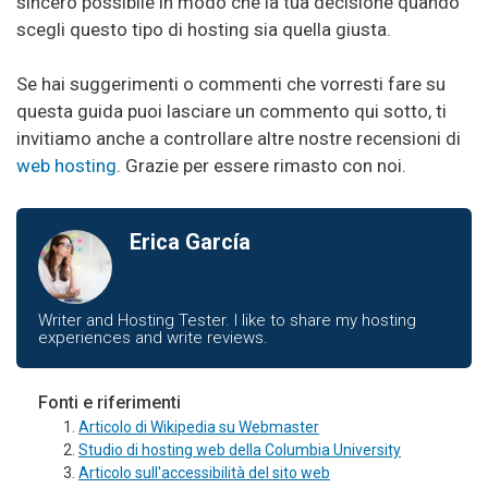
sincero possibile in modo che la tua decisione quando
scegli questo tipo di hosting sia quella giusta.
Se hai suggerimenti o commenti che vorresti fare su
questa guida puoi lasciare un commento qui sotto, ti
invitiamo anche a controllare altre nostre recensioni di
web hosting
. Grazie per essere rimasto con noi.
Erica García
Writer and Hosting Tester. I like to share my hosting
experiences and write reviews.
Fonti e riferimenti
Articolo di Wikipedia su Webmaster
Studio di hosting web della Columbia University
Articolo sull'accessibilità del sito web