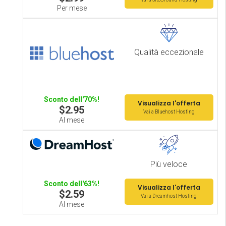
Per mese
Qualità eccezionale
Sconto dell'70%!
Visualizza l'offerta
$2.95
Vai a Bluehost Hosting
Al mese
Più veloce
Sconto dell'63%!
Visualizza l'offerta
$2.59
Vai a Dreamhost Hosting
Al mese