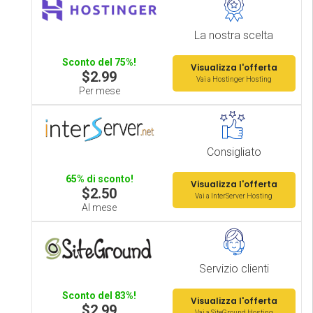
La nostra scelta
Sconto del 75%!
Visualizza l'offerta
$2.99
Vai a Hostinger Hosting
Per mese
Consigliato
65% di sconto!
Visualizza l'offerta
$2.50
Vai a InterServer Hosting
Al mese
Servizio clienti
Sconto del 83%!
Visualizza l'offerta
$2.99
Vai a SiteGround Hosting