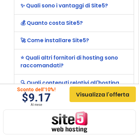
✨ Quali sono i vantaggi di Site5?
💰 Quanto costa Site5?
🚀 Come installare Site5?
⭐ Quali altri fornitori di hosting sono
raccomandati?
🔍 Quali contenuti relativi all'hosting
Sconto dell'10%!
posso conoscere?
Visualizza l'offerta
$9.17
Al mese
Questo è stato il nostro riassunto su
Site5
,
cerchiamo di essere il più obiettivi e onesti
possibile in modo che possiate prendere la
decisione giusta quando scegliete questo provider.