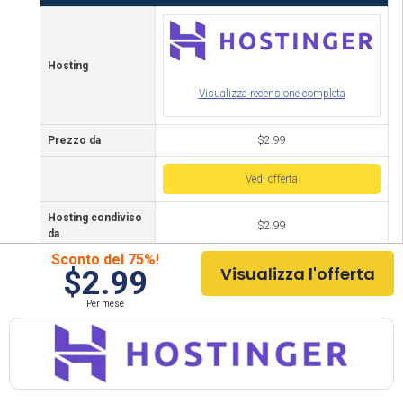
Hosting
Visualizza recensione completa
Prezzo da
$2.99
Vedi offerta
Hosting condiviso
$2.99
da
Sconto del 75%!
Ospitare la nuvola
Visualizza l'offerta
$2.99
$9.99
da
Per mese
Hosting VPS da
$4.95
Garanzia
30 giorni
Posizione del
Internazionale
server