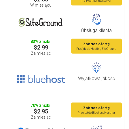
Ir a Hosting InterServer
W miesiącu
Obsługa klienta
83% zniżki!
Zobacz ofertę
$2.99
Przejdź do Hosting SiteGround
Za miesiąc
Wyjątkowa jakość
70% zniżki!
Zobacz ofertę
$2.95
Przejdź do Bluehost Hosting
Za miesiąc