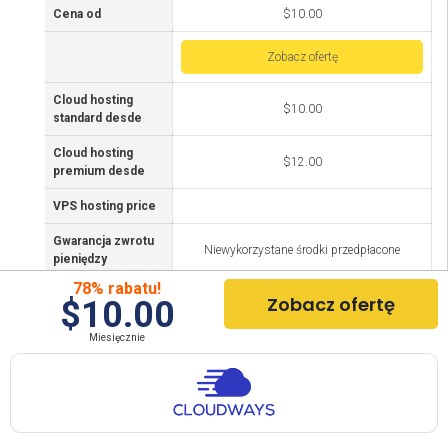
Cena od
$10.00
Zobacz ofertę
Cloud hosting
$10.00
standard desde
Cloud hosting
$12.00
premium desde
VPS hosting price
Gwarancja zwrotu
Niewykorzystane środki przedpłacone
pieniędzy
78% rabatu!
Lokalizacja
Zobacz ofertę
$10.00
Ameryka, Azja, Australia, Europa
serwera
Miesięcznie
Disk
SSD
Rdzenie
1
procesora
Czas ładowania
2,11ms