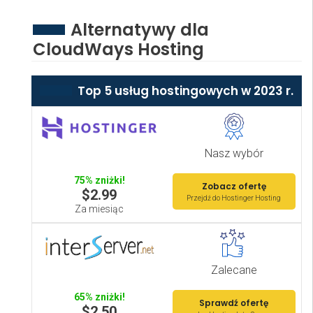
Alternatywy dla
CloudWays Hosting
Top 5 usług hostingowych w 2023 r.
Nasz wybór
75% zniżki!
Zobacz ofertę
$2.99
Przejdź do Hostinger Hosting
Za miesiąc
Zalecane
65% zniżki!
Sprawdź ofertę
$2.50