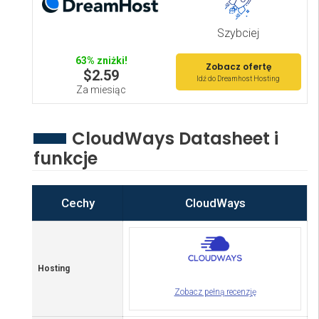
Szybciej
63% zniżki!
Zobacz ofertę
$2.59
Idź do Dreamhost Hosting
Za miesiąc
CloudWays Datasheet i
funkcje
Cechy
CloudWays
Hosting
Zobacz pełną recenzję