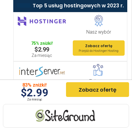
Top 5 usług hostingowych w 2023 r.
Nasz wybór
75% zniżki!
Zobacz ofertę
$2.99
Przejdź do Hostinger Hosting
Za miesiąc
Zalecane
83% zniżki!
Zobacz ofertę
$2.99
65% zniżki!
Sprawdź ofertę
$2.50
Za miesiąc
Ir a Hosting InterServer
W miesiącu
Obsługa klienta