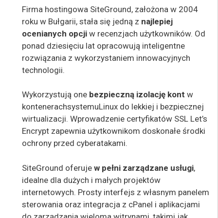
Firma hostingowa SiteGround, założona w 2004
roku w Bułgarii, stała się jedną z
najlepiej
ocenianych opcji
w recenzjach użytkowników. Od
ponad dziesięciu lat opracowują inteligentne
rozwiązania z wykorzystaniem innowacyjnych
technologii.
Wykorzystują one
bezpieczną izolację kont
w
kontenerach
systemu
Linux do lekkiej i bezpiecznej
wirtualizacji. Wprowadzenie certyfikatów SSL Let’s
Encrypt zapewnia użytkownikom doskonałe środki
ochrony przed cyberatakami.
SiteGround oferuje
w pełni zarządzane usługi
,
idealne dla dużych i małych projektów
internetowych. Prosty interfejs z własnym panelem
sterowania oraz integracja z cPanel i aplikacjami
do zarządzania wieloma witrynami, takimi jak