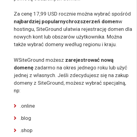
Za cenę 17,99 USD rocznie można wybrać spośród
najbardziej popularnych
rozszerzeń domen
w
hostingu, SiteGround ułatwia rejestrację domen dla
nowych kont lub obszarów użytkownika. Można
także wybrać domeny według regionu i kraju.
W
SiteGround możesz
zarejestrować nową
domenę
za
darmo na okres jednego roku lub użyć
jednej z własnych. Jeśli zdecydujesz się na zakup
domeny z SiteGround, możesz wybrać specjalną,
np:
.online
.blog
.shop