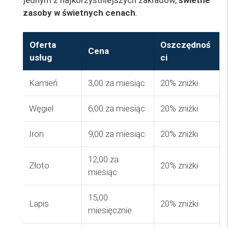
zasoby w świetnych cenach
.
Oferta
Oszczędnoś
Cena
usług
ci
Kamień
3,00 za miesiąc
20% zniżki
Węgiel
6,00 za miesiąc
20% zniżki
Iron
9,00 za miesiąc
20% zniżki
12,00 za
Złoto
20% zniżki
miesiąc
15,00
Lapis
20% zniżki
miesięcznie