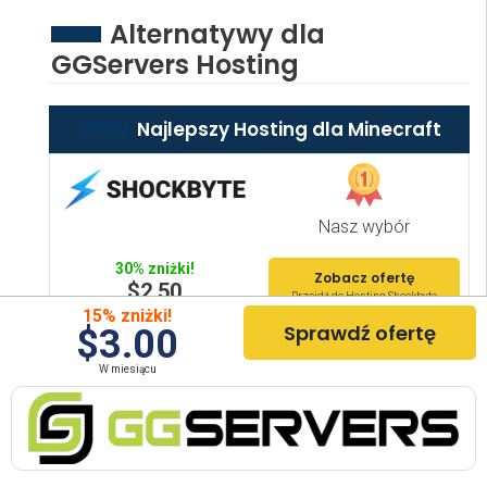
Alternatywy dla
GGServers Hosting
Najlepszy Hosting dla Minecraft
Nasz wybór
30% zniżki!
Zobacz ofertę
$2.50
Przejdź do Hosting Shockbyte
Za miesiąc
15% zniżki!
Sprawdź ofertę
$3.00
W miesiącu
Wyjątkowa jakość
25% zniżki!
Sprawdź ofertę
$6.95
Przejdź do Hostinger Minecraft