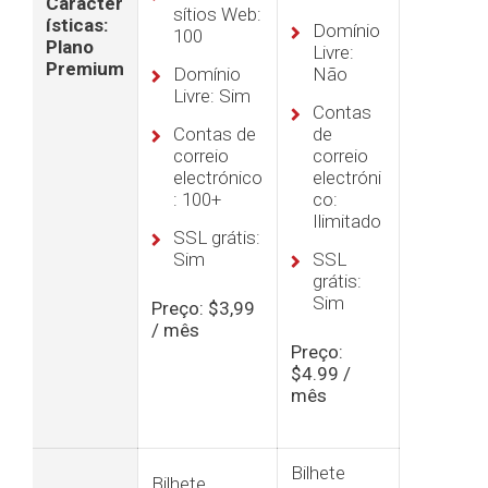
Caracter
sítios Web:
ísticas:
Domínio
100
Plano
Livre:
Premium
Domínio
Não
Livre: Sim
Contas
Contas de
de
correio
correio
electrónico
electróni
: 100+
co:
Ilimitado
SSL grátis:
Sim
SSL
grátis:
Sim
Preço: $3,99
/ mês
Preço:
$4.99 /
mês
Bilhete
Bilhete