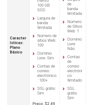
mento:
de
100 GB
banda:
SSD
Ilimitada
Largura de
Número
banda:
de Sítios
Ilimitada
Web: 1
Número de
Caracter
Domínio
sítios Web:
ísticas:
Livre:
100
Plano
Não
Básico
Domínio
Contas
Livre: Sim
de
Contas de
correio
correio
electróni
electrónico
co:
: 100+
Ilimitado
SSL grátis:
SSL
Sim
grátis:
Sim
Preço: $2.49