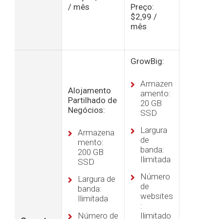
/ mês
Preço:
$2,99 /
mês
GrowBig:
Armazen
Alojamento
amento:
Partilhado de
20 GB
Negócios:
SSD
Largura
Armazena
de
mento:
banda:
200 GB
Ilimitada
SSD
Número
Largura de
de
banda:
websites
Ilimitada
:
Número de
Ilimitado