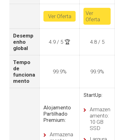
Ver
Ver Oferta
Oferta
Desemp
enho
4.9 / 5 🏆
4.8 / 5
global
Tempo
de
99.9%
99.9%
funciona
mento
StartUp:
Alojamento
Armazen
Partilhado
amento:
Premium:
10 GB
SSD
Armazena
Largura