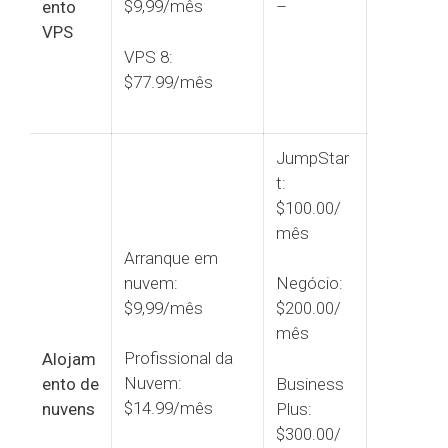
$9,99/mês
ento
–
VPS
VPS 8:
$77.99/mês
JumpStar
t:
$100.00/
mês
Arranque em
nuvem:
Negócio:
$9,99/mês
$200.00/
mês
Profissional da
Alojam
Nuvem:
ento de
Business
$14.99/mês
nuvens
Plus:
$300.00/