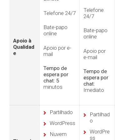
Telefone
Telefone 24/7
24/7
Bate-papo
Bate-papo
online
online
Apoio à
Qualidad
Apoio por e-
Apoio por
e
mail
e-mail
Tempo de
Tempo de
espera por
espera por
chat: 5
chat:
minutos
Imediato
Partilhado
Partilhad
o
WordPress
WordPre
Nuvem
ss