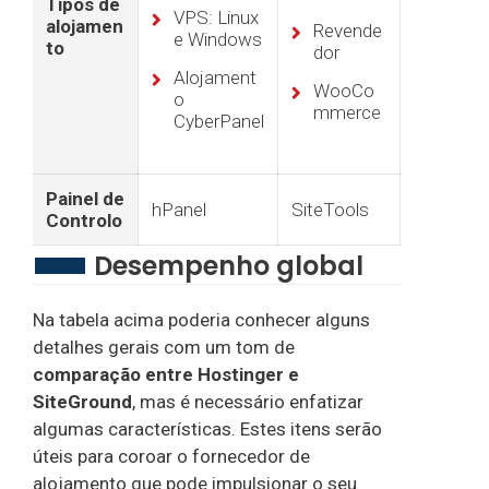
Tipos de
VPS: Linux
alojamen
Revende
e Windows
to
dor
Alojament
WooCo
o
mmerce
CyberPanel
Painel de
hPanel
SiteTools
Controlo
Desempenho global
Na tabela acima poderia conhecer alguns
detalhes gerais com um tom de
comparação entre Hostinger e
SiteGround
, mas é necessário enfatizar
algumas características. Estes itens serão
úteis para coroar o fornecedor de
alojamento que pode impulsionar o seu