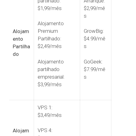
partilhado:
Arranque:
$1,99/mês
$2,99/mê
s
Alojamento
Premium
GrowBig:
Alojam
Partilhado:
$4.99/mê
ento
$2,49/mês
s
Partilha
do
Alojamento
GoGeek:
partilhado
$7.99/mê
empresarial:
s
$3,99/mês
VPS 1:
$3,49/mês
VPS 4:
Alojam