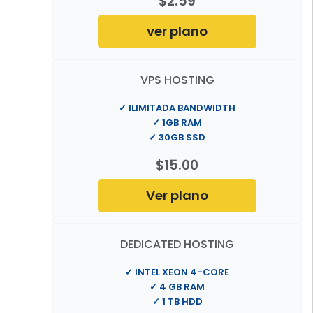
$2.59
ver plano
VPS HOSTING
✓ ILIMITADA BANDWIDTH
✓ 1GB RAM
✓ 30GB SSD
$15.00
Ver plano
DEDICATED HOSTING
✓ INTEL XEON 4-CORE
✓ 4 GB RAM
✓ 1 TB HDD