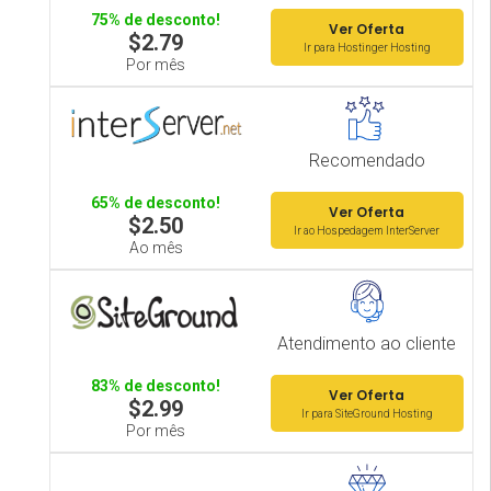
75% de desconto!
Ver Oferta
$2.79
Ir para Hostinger Hosting
Por mês
Recomendado
65% de desconto!
Ver Oferta
$2.50
Ir ao Hospedagem InterServer
Ao mês
Atendimento ao cliente
83% de desconto!
Ver Oferta
$2.99
Ir para SiteGround Hosting
Por mês