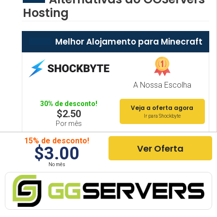
Hosting
Melhor Alojamento para Minecraft
A Nossa Escolha
30% de desconto!
Veja a oferta agora
$2.50
Ir para Shockbyte
Por mês
15% de desconto!
Ver Oferta
$3.00
Qualidade Excepcional
No mês
25% de desconto!
Ver Acordo
$6.95
Vá para Hostinger Minecraft
Ao mês