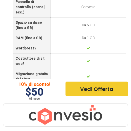
Pannello di
controllo (cpanel,
Convesio
ecc.)
Spazio su disco
Da 5 GB
(fino a GB)
RAM (fino a GB)
Da 1 GB
Wordpress?
Costruttore di siti
web?
Migrazione gratuita
del sito?
10% di sconto!
Vedi Offerta
$50
Dominio gratuito?
Al mese
Free SSL?
Verifica offerta