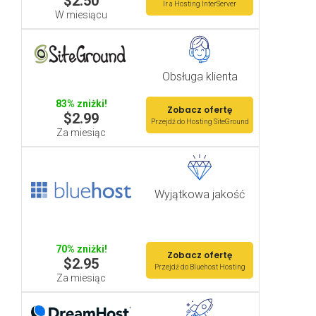
$2.50
Ir a Hosting InterServer
W miesiącu
Obsługa klienta
83% zniżki!
Zobacz ofertę
$2.99
Przejdź do Hosting SiteGround
Za miesiąc
Wyjątkowa jakość
70% zniżki!
Zobacz ofertę
$2.95
Przejdź do Bluehost Hosting
Za miesiąc