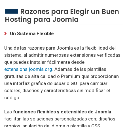
Razones para Elegir un Buen
ChemiCloud Hosting
Hosting para Joomla
000webhost Hosting
Un Sistema Flexible
WestHost Hosting
Una de las razones para Joomla es la flexibilidad del
TSOHost Hosting
sistema, al admitir numerosas extensiones verificadas
que puedes instalar fácilmente desde
WPEngine Hosting
extensions.joomla.org.
Además de las plantillas
NameHero Hosting
gratuitas de alta calidad o Premium que proporcionan
una interfaz gráfica de usuario GUI para cambiar
HostWinds Hosting
colores, diseños y características sin modificar el
código.
Weebly Hosting
Scala Hosting
Las
funciones flexibles y extensibles de Joomla
facilitan las soluciones personalizadas con: diseños
InterServer Hosting
propios, anulación de idioma o plantilla y CSS