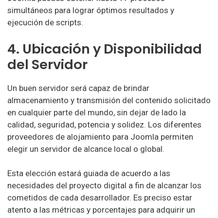
simultáneos para lograr óptimos resultados y
ejecución de scripts.
Hosting Chile
Blue Hosting
4. Ubicación y Disponibilidad
Benza Hosting
del Servidor
Hostname Hosting
Un buen servidor será capaz de brindar
INC Hosting
almacenamiento y transmisión del contenido solicitado
en cualquier parte del mundo, sin dejar de lado la
cPanelHost Hosting
calidad, seguridad, potencia y solidez. Los diferentes
CL Hosting
proveedores de alojamiento para Joomla permiten
elegir un servidor de alcance local o global.
AnacondaWeb Hosting
Esta elección estará guiada de acuerdo a las
PowerHost Hosting
necesidades del proyecto digital a fin de alcanzar los
WireNet Chile Hosting
cometidos de cada desarrollador. Es preciso estar
atento a las métricas y porcentajes para adquirir un