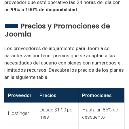
proveedor que esté operativo las 24 horas del día con
un
99% o 100% de disponibilidad.
Precios y Promociones de
Hosting Venezuela
Joomla
Caracas Hosting
Los proveedores de alojamiento para Joomla se
Servicios Hosting
caracterizan por tener precios que se adaptan a las
SSI Hosting
necesidades del usuario con planes con numerosos e
ilimitados recursos. Descubre los precios de los planes
en la siguiente tabla.
Hosting Francia
PlanetHoster Hosting
Proveedor
Precios
Promociones
Desde $1.99 por
Hasta un 85% de
Hostinger
Hosting Peru
mes
descuento
Inkawebdesign Hosting