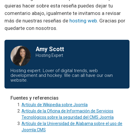
quieras hacer sobre esta reseña puedes dejar tu
comentario abajo, igualmente te invitamos a revisar
más de nuestras reseñas de
hosting web
. Gracias por
quedarte con nosotros.
Amy Scott
Hosting Expert
Hosting expert. Lover of digital trends, web
development and hockey. We can all have our own
website.
Fuentes y referencias
Artículo de Wikipedia sobre Joomla
Artículo de la Oficina de Información de Servicios
Tecnológicos sobre la seguridad del CMS Joomla
Artículo de la Universidad de Alabama sobre el uso de
Joomla CMS