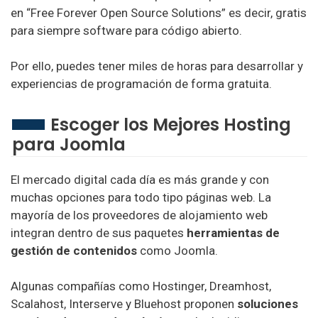
en “Free Forever Open Source Solutions” es decir, gratis
Raiola Hosting
para siempre software para código abierto.
Guebs Hosting
Por ello, puedes tener miles de horas para desarrollar y
Clouding Hosting
experiencias de programación de forma gratuita.
WebUp Hosting
Escoger los Mejores Hosting
Tropical Server Hosting
para Joomla
El mercado digital cada día es más grande y con
Hosting Mexico
muchas opciones para todo tipo páginas web. La
mayoría de los proveedores de alojamiento web
Neubox Hosting
integran dentro de sus paquetes
herramientas de
gestión de contenidos
como Joomla.
Hospedando Hosting
Algunas compañías como Hostinger, Dreamhost,
SuEmpresa Hosting
Scalahost, Interserve y Bluehost proponen
soluciones
MexiServer Hosting