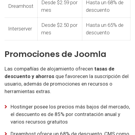
Desde $2.59 por
Hasta un 68% de
Dreamhost
mes
descuento
Desde $2.50 por
Hasta un 65% de
Interserver
mes
descuento
Hosting para Minecraft
Promociones de Joomla
Shockbyte Hosting
Bisect Hosting
Las compañías de alojamiento ofrecen
tasas de
descuento y ahorros
que favorecen la suscripción del
usuario, además de promociones en recursos o
GGServers Hosting
herramientas extras.
APEX Hosting
Hostinger posee los precios más bajos del mercado,
el descuento es de 85% por contratación anual y
MelonCube Hosting
varios recursos gratuitos
ScalaCube Hosting
Dreamhost ofrece un 68% de descuento, CMS como