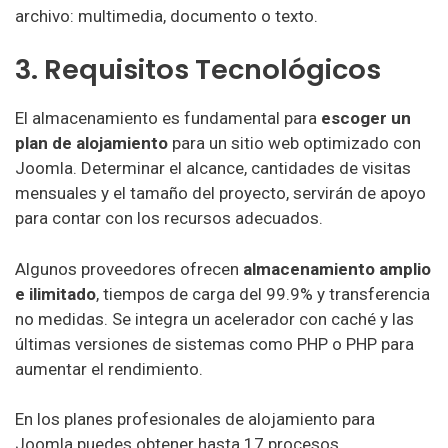
archivo: multimedia, documento o texto.
3. Requisitos Tecnológicos
Hosting Colombia
Dongee Hosting
El almacenamiento es fundamental para
escoger un
Mi.Com.Co Hosting
plan de alojamiento
para un sitio web optimizado con
Colombia Hosting
Joomla. Determinar el alcance, cantidades de visitas
mensuales y el tamaño del proyecto, servirán de apoyo
Latinoamerica Hosting
para contar con los recursos adecuados.
ImagineColombia Hosting
Algunos proveedores ofrecen
almacenamiento amplio
ColombiaRedes Hosting
e ilimitado
, tiempos de carga del 99.9% y transferencia
no medidas. Se integra un acelerador con caché y las
Conexcol Hosting
últimas versiones de sistemas como PHP o PHP para
ClickPanda Hosting
aumentar el rendimiento.
Wink Hosting
En los planes profesionales de alojamiento para
Joomla puedes obtener hasta 17 procesos