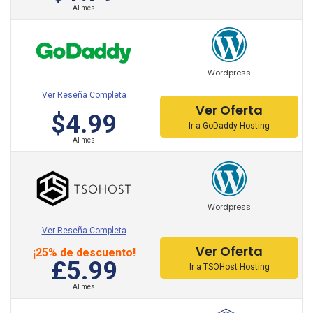
Al mes
HostGator Hosting
BlueHost Hosting
DigitalOcean Hosting
Wordpress
Ver Reseña Completa
DreamHost Hosting
Ver Oferta
$4.99
Ir a GoDaddy Hosting
iPage Hosting
Al mes
Inmotion Hosting
Hostpapa Hosting
Wordpress
FastComet Hosting
Ver Reseña Completa
Arvixe Hosting
Ver Oferta
¡25% de descuento!
£5.99
Ir a TSOHost Hosting
A2 Hosting
Al mes