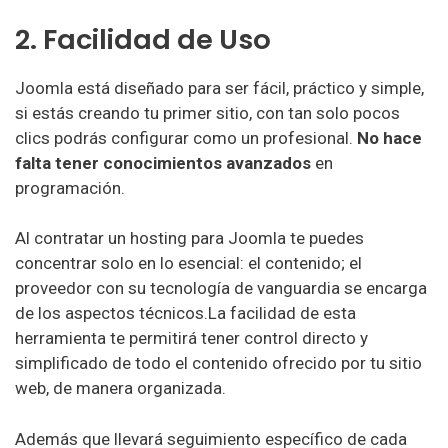
Hosting Argentina
2. Facilidad de Uso
Donweb Hosting
COM.AR Hosting
Joomla está diseñado para ser fácil, práctico y simple,
si estás creando tu primer sitio, con tan solo pocos
LatinCloud Hosting
clics podrás configurar como un profesional.
No hace
falta tener conocimientos avanzados
en
Wiroos Hosting
programación.
ToWebs Hosting
Al contratar un hosting para Joomla te puedes
AlsolNet Hosting
concentrar solo en lo esencial: el contenido; el
Efemosse Hosting
proveedor con su tecnología de vanguardia se encarga
de los aspectos técnicos.La facilidad de esta
UltraSitios Hosting
herramienta te permitirá tener control directo y
simplificado de todo el contenido ofrecido por tu sitio
NUThost Hosting
web, de manera organizada.
Duplika Hosting
Además que llevará seguimiento específico de cada
WNPower Hosting