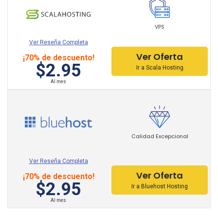
JustHost Hosting
HostMonster Hosting
VPS
Site5 Hosting
Ver Reseña Completa
Ver Oferta
¡70% de descuento!
GreenGeeks Hosting
$2.95
Ir a Scala Hosting
ASmallOrange Hosting
Al mes
One-Com Hosting
OVH Hosting
Calidad Excepcional
IONOS Hosting
HostDime Hosting
Ver Reseña Completa
Ver Oferta
¡70% de descuento!
WPX Hosting
$2.95
Ir a Bluehost Hosting
Builderall Hosting
Al mes
CloudWays Hosting