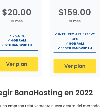
$20.00
$159.00
al mes
al mes
✓ INTEL XEON E3-1230V2
✓ 2 CORE
CPU
✓ 4GB RAM
✓ 8GB RAM
✓ 6TB BANDWIDTH
✓ 100TB BANDWIDTH
Ver plan
Ver plan
egir BanaHosting en 2022
r una empresa relativamente nueva dentro del mercado