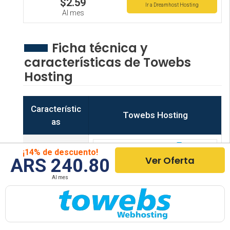
$2.59
Ir a Dreamhost Hosting
Al mes
Ficha técnica y
características de Towebs
Hosting
Característic
Towebs Hosting
as
¡14% de descuento!
Ver Oferta
ARS 240.80
Hosting
Al mes
Ver Reseña Completa
Precio desde
ARS 240.80