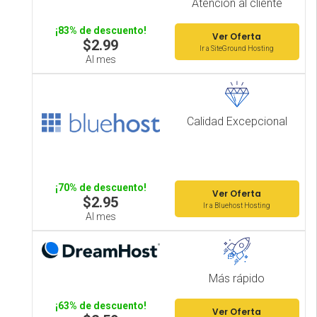
Atención al cliente
¡83% de descuento!
Ver Oferta
$2.99
Ir a SiteGround Hosting
Al mes
Calidad Excepcional
¡70% de descuento!
Ver Oferta
$2.95
Ir a Bluehost Hosting
Al mes
Más rápido
¡63% de descuento!
Ver Oferta