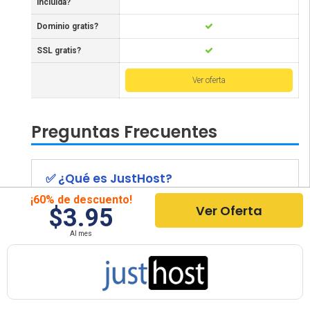
incluída?
Dominio gratis?
SSL gratis?
Ver oferta
Preguntas Frecuentes
✅ ¿Qué es JustHost?
¡60% de descuento!
Ver Oferta
$3.95
✌️ ¿Por qué Elegir JustHost?
Al mes
✨ ¿Qué Beneficios Tiene JustHost?
💰 ¿Qué Precio Tiene JustHost?