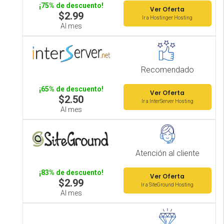
¡75% de descuento!
Ver Oferta
$2.99
Ir a Hostinger Hosting
Al mes
Recomendado
¡65% de descuento!
Ver Oferta
$2.50
Ir a InterServer Hosting
Al mes
Atención al cliente
¡83% de descuento!
Ver Oferta
$2.99
Ir a SiteGround Hosting
Al mes