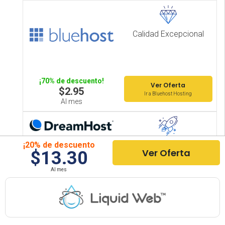
Calidad Excepcional
¡70% de descuento!
Ver Oferta
$2.95
Ir a Bluehost Hosting
Al mes
¡20% de descuento
Más rápido
Ver Oferta
$13.30
¡63% de descuento!
Ver Oferta
Al mes
$2.59
Ir a Dreamhost Hosting
Al mes