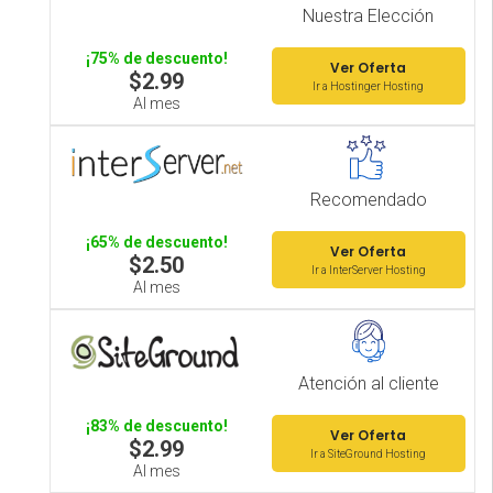
Nuestra Elección
¡75% de descuento!
Ver Oferta
$2.99
Ir a Hostinger Hosting
Al mes
Recomendado
¡65% de descuento!
Ver Oferta
$2.50
Ir a InterServer Hosting
Al mes
Atención al cliente
¡83% de descuento!
Ver Oferta
$2.99
Ir a SiteGround Hosting
Al mes