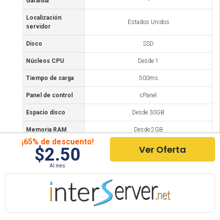
Garantía
-
Localización
Estados Unidos
servidor
Disco
SSD
Núcleos CPU
Desde 1
Tiempo de carga
500ms
Panel de control
cPanel
Espacio disco
Desde 30GB
Memoria RAM
Desde 2GB
¡65% de descuento!
Ver Oferta
Wordpress?
$2.50
Website builder?
Al mes
Migración web
incluída?
Dominio gratis?