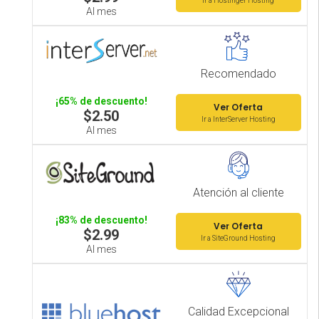
Ir a Hostinger Hosting
Al mes
Recomendado
¡65% de descuento!
Ver Oferta
$2.50
Ir a InterServer Hosting
Al mes
Atención al cliente
¡83% de descuento!
Ver Oferta
$2.99
Ir a SiteGround Hosting
Al mes
Calidad Excepcional